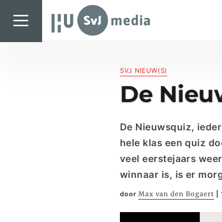
SvJ media
SvJ media
SVJ NIEUW(S)
Landelijk
De Nieuw
Regionaal
Specials & International
De
N
ieuwsquiz, iede
In de praktijk
hele klas een quiz do
Freelancebureau
veel eerstejaars wee
Introductiefestival
winnaar is, is er mo
Agenda & Vacatures
door
Max van den Bogaert
|