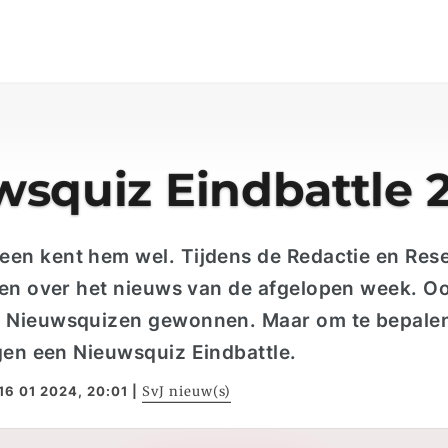
squiz Eindbattle 
reen
kent
hem wel. Tijdens de
R
edactie
en
Rese
en over het nieuws van de afgelopen week. Ook 
r
N
ieuwsquizen
gewonnen. Maar om te bepalen
rgen een
N
ieuwsquiz
E
indbattle
.
16 01 2024, 20:01
|
SvJ nieuw(s)