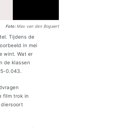
Foto:
Max van den Bogaert
tel. Tijdens de
voorbeeld in mei
 wint. Wat er
n de k
lassen
15-0.043.
ldvragen
film trok in
diersoort