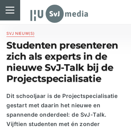
SvJ media
SvJ media
Landelijk
SVJ NIEUW(S)
Studenten presenteren
Regionaal
zich als experts in de
Specials & International
nieuwe SvJ-Talk bij de
In de praktijk
Projectspecialisatie
Freelancebureau
Dit schooljaar is de Projectspecialisatie
Introductiefestival
gestart met daarin het nieuwe en
Agenda & Vacatures
spannende onderdeel: de
SvJ
-Talk.
V
ijftien
studenten met én zonder