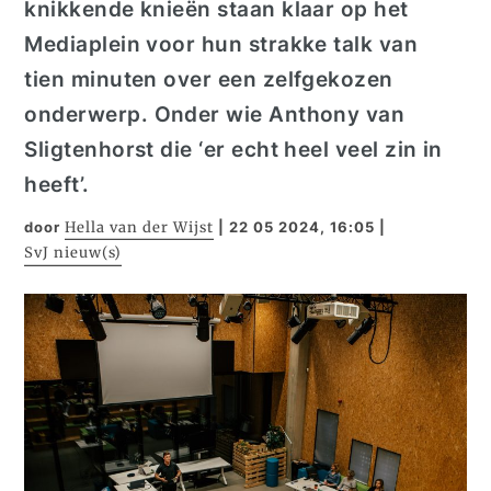
knikkende knieën staan klaar op het
Mediaplein voor hun strakke talk van
tien minuten over een zelfgekozen
onderwerp.
Onder wie
Anthony
van
Sligtenhorst die ‘er echt heel veel zin in
h
eeft
’.
door
Hella van der Wijst
|
22 05 2024, 16:05
|
SvJ nieuw(s)