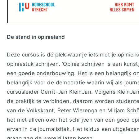
De stand in opinieland
Deze cursus is dé plek waar je iets met je opinie k
opiniestuk schrijven. ‘Opinie schrijven is een kunst
een goede onderbouwing. Het is een belangrijk on
belangrijk voor de democratie waarin wij als journa
cursusleider
Gerrit-Jan
KleinJan
.
Volgens
KleinJa
de praktijk te verbinden, daarom worden studente
van de Volkskrant, Peter
Wierenga
en Mirjam
Schö
het niet alleen over het schrijven van een goed o
ervan in de journalistiek.
Het is dus een uitgeleze
graag aan de wereld laten horen.