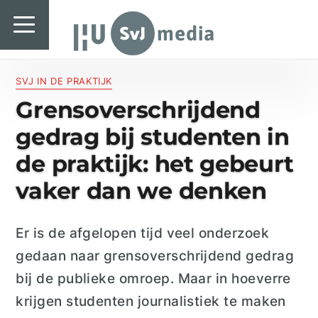
SvJ media
SvJ media
Landelijk
SVJ IN DE PRAKTIJK
Grensoverschrijdend
Regionaal
gedrag bij studenten in
Specials & International
de praktijk: het gebeurt
In de praktijk
vaker dan we denken
Freelancebureau
Er is de afgelopen tijd veel onderzoek
Introductiefestival
gedaan naar grensoverschrijdend gedrag
Agenda & Vacatures
bij de publieke omroep. Maar in hoeverre
krijgen studenten journalistiek te maken