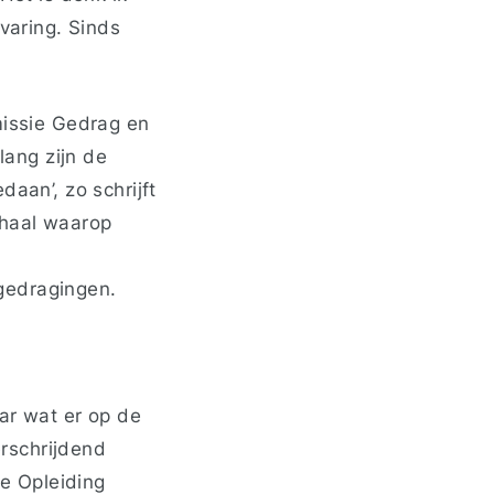
rvaring. Sinds
ssie Gedrag en
ang zijn de
aan’, zo schrijft
chaal waarop
gedragingen.
ar wat er op de
rschrijdend
e Opleiding