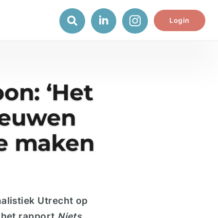
Login
on: ‘Het
reeuwen
 te maken
alistiek Utrecht op
 het rapport
Niets