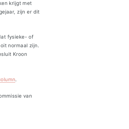
ken krijgt met
jaar, zijn er dit
at fysieke- of
oit normaal zijn.
esluit Kroon
column
.
Commissie van