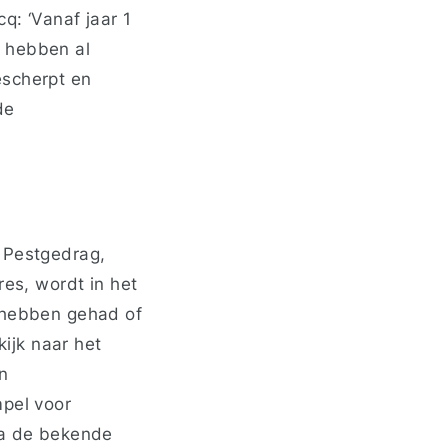
q: ‘Vanaf jaar 1
m hebben al
escherpt en
de
: Pestgedrag,
res, wordt in het
n hebben gehad of
kijk naar het
n
mpel voor
na de bekende