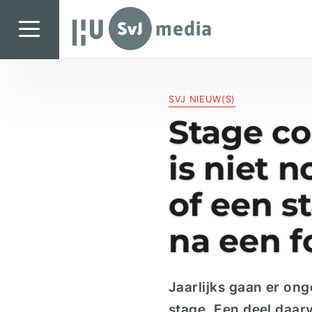
SvJ media
SvJ media
SVJ NIEUW(S)
Landelijk
Stage co
Regionaal
is niet 
Specials & International
In de praktijk
of een s
Freelancebureau
na een f
Introductiefestival
Agenda & Vacatures
Jaarlijks gaan er on
stage. Een deel daar