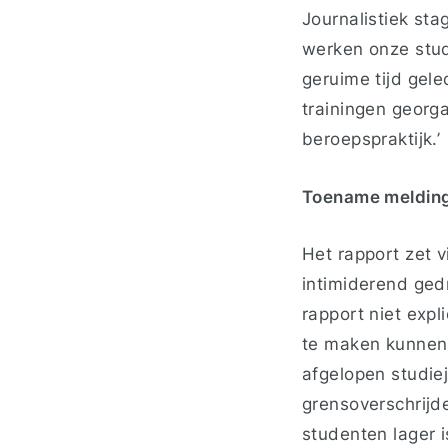
Journalistiek sta
werken onze stud
geruime tijd gel
trainingen georg
beroepspraktijk.’
Toename meldin
Het rapport zet 
intimiderend gedr
rapport niet exp
te maken kunnen k
afgelopen studie
grensoverschrijd
studenten lager 