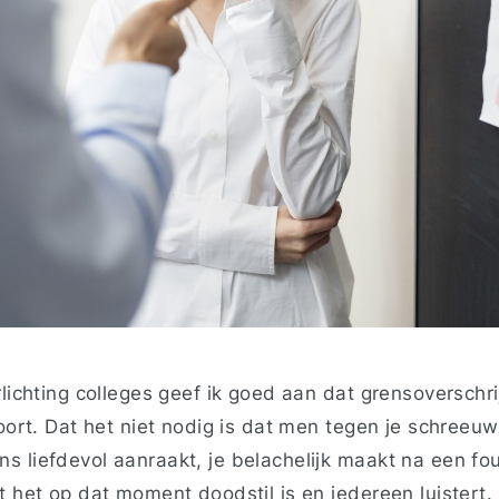
rlichting colleges geef ik goed aan dat grensoversch
hoort. Dat het niet nodig is dat men tegen je schreeuw
s liefdevol aanraakt, je belachelijk maakt na een fo
t het op dat moment doodstil is en iedereen luistert. 