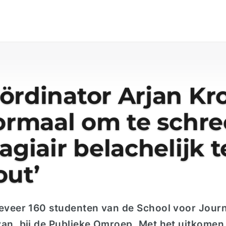
ördinator Arjan Kro
normaal om te sch
tagiair belachelijk
out’
geveer 160 studenten van de School voor Journ
van, bij de Publieke Omroep. Met het uitkomen