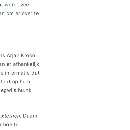
mt wordt zeer
en om er over te
ens Arjan Kroon.
n er afhankelijk
le informatie dat
taat op hu.nl:
wegwijs.hu.nl:
externen
. Daarin
r hoe te