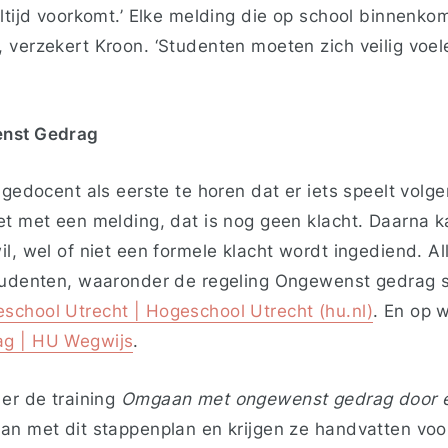
ltijd voorkomt.’ Elke melding die op school binnenko
 verzekert Kroon. ‘Studenten moeten zich veilig voel
enst Gedrag
agedocent als eerste te horen dat er iets speelt volg
t met een melding, dat is nog geen klacht. Daarna ka
l, wel of niet een formele klacht wordt ingediend. Al
tudenten, waaronder de regeling Ongewenst gedrag s
chool Utrecht | Hogeschool Utrecht (hu.nl)
. En op 
g | HU Wegwijs
.
er de training
Omgaan met ongewenst
gedrag
door 
an met dit stappenplan en krijgen ze handvatten voo