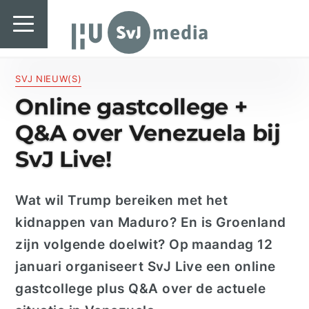
SvJ media
SvJ media
Landelijk
SVJ NIEUW(S)
Online gastcollege +
Regionaal
Q&A over Venezuela bij
Specials & International
SvJ Live!
In de praktijk
Wat wil Trump bereiken met het
Freelancebureau
kidnappen van Maduro? En is Groenland
Introductiefestival
zijn volgende doelwit? Op maandag 12
januari organiseert SvJ Live een online
Agenda & Vacatures
gastcollege plus Q&A over de actuele