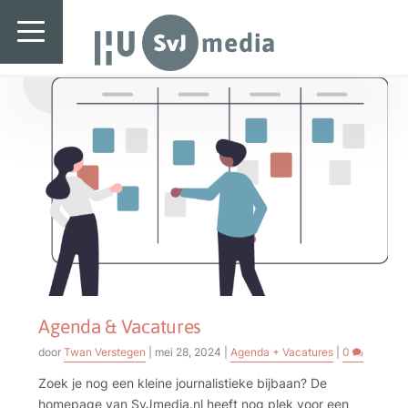
SvJ media
Tag:
LEF
SvJ media
Landelijk
Regionaal
Specials & International
In de praktijk
Freelancebureau
Introductiefestival
Agenda & Vacatures
Agenda & Vacatures
door
Twan Verstegen
|
mei 28, 2024
|
Agenda + Vacatures
|
0
Zoek je nog een kleine journalistieke bijbaan? De
homepage van SvJmedia.nl heeft nog plek voor een