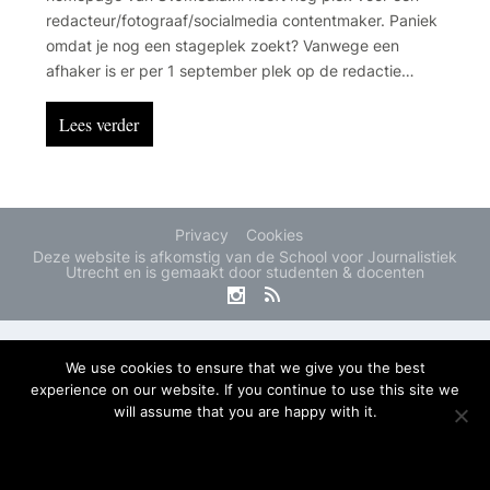
redacteur/fotograaf/socialmedia contentmaker. Paniek
omdat je nog een stageplek zoekt? Vanwege een
afhaker is er per 1 september plek op de redactie
Amersfoort van het AD. Boswachter Tim zoekt voor
serie een contentmaker. Check ook de andere
Lees verder
vacatures en leuke bijbanen.
Privacy
Cookies
Deze website is afkomstig van de School voor Journalistiek
Utrecht en is gemaakt door studenten & docenten
We use cookies to ensure that we give you the best
experience on our website. If you continue to use this site we
will assume that you are happy with it.
OK