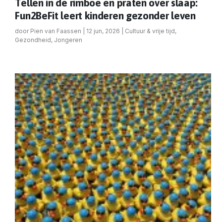
Tellen in de rimboe en praten over slaap:
Fun2BeFit leert kinderen gezonder leven
door
Pien van Faassen
|
12 jun, 2026
|
Cultuur & vrije tijd
,
Gezondheid
,
Jongeren