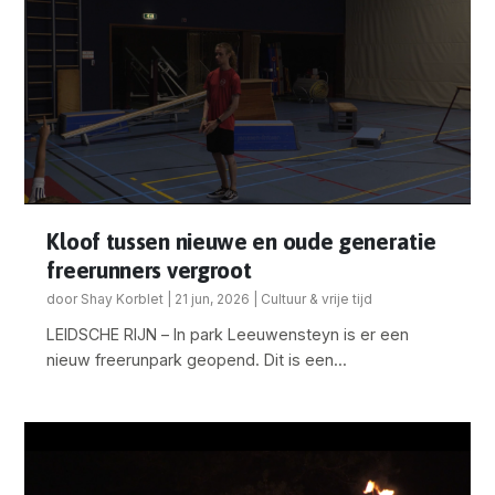
Kloof tussen nieuwe en oude generatie
freerunners vergroot
door
Shay Korblet
|
21 jun, 2026
|
Cultuur & vrije tijd
LEIDSCHE RIJN – In park Leeuwensteyn is er een
nieuw freerunpark geopend. Dit is een...