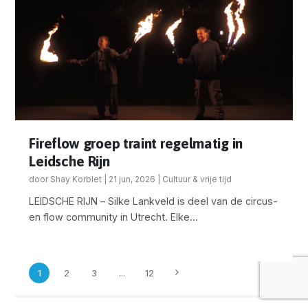
Fireflow groep traint regelmatig in
Leidsche Rijn
door
Shay Korblet
|
21 jun, 2026
|
Cultuur & vrije tijd
LEIDSCHE RIJN – Silke Lankveld is deel van de circus-
en flow community in Utrecht. Elke...
1
2
3
...
12