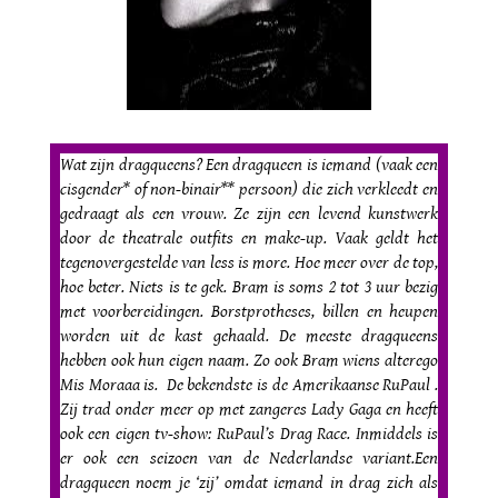
Wat zijn dragqueens? Een dragqueen is iemand (vaak een
cisgender* of non-binair** persoon) die zich verkleedt en
gedraagt als een vrouw. Ze zijn een levend kunstwerk
door de theatrale outfits en make-up. Vaak geldt het
tegenovergestelde van less is more. Hoe meer over de top,
hoe beter. Niets is te gek. Bram is soms 2 tot 3 uur bezig
met voorbereidingen. Borstprotheses, billen en heupen
worden uit de kast gehaald. De meeste dragqueens
hebben ook hun eigen naam. Zo ook Bram wiens alterego
Mis Moraaa is. De bekendste is de Amerikaanse RuPaul .
Zij trad onder meer op met zangeres Lady Gaga en heeft
ook een eigen tv-show: RuPaul’s Drag Race. Inmiddels is
er ook een seizoen van de Nederlandse variant.Een
dragqueen noem je ‘zij’ omdat iemand in drag zich als